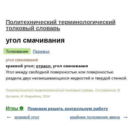
Политехнический терминологический
толковый словарь
угол смачивания
Толкование
Перевод
угол смачивания
краевой угол;
отрасл.
угол смачивания
Угол между свободной поверхностью или поверхностью
раздела двух несмешивающихся жидкостей и твердой стенкой.
Политехнический терминологический толковый словарь
.
Составление: В.
Бутаков, И. Фаградянц
.
2014
.
Игры ⚽
Поможем решить контрольную работу
краевой угол
крайнее положение звена