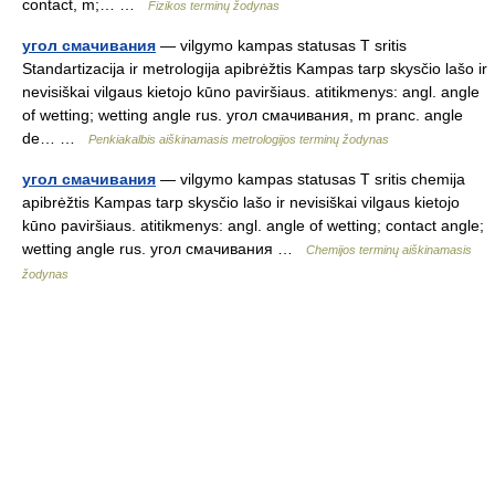
contact, m;… …
Fizikos terminų žodynas
угол смачивания
— vilgymo kampas statusas T sritis
Standartizacija ir metrologija apibrėžtis Kampas tarp skysčio lašo ir
nevisiškai vilgaus kietojo kūno paviršiaus. atitikmenys: angl. angle
of wetting; wetting angle rus. угол смачивания, m pranc. angle
de… …
Penkiakalbis aiškinamasis metrologijos terminų žodynas
угол смачивания
— vilgymo kampas statusas T sritis chemija
apibrėžtis Kampas tarp skysčio lašo ir nevisiškai vilgaus kietojo
kūno paviršiaus. atitikmenys: angl. angle of wetting; contact angle;
wetting angle rus. угол смачивания …
Chemijos terminų aiškinamasis
žodynas