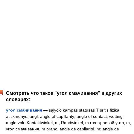
Смотреть что такое "угол смачивания" в других
словарях:
угол смачивания
— sąlyčio kampas statusas T sritis fizika
atitikmenys: angl. angle of capillarity; angle of contact; wetting
angle vok. Kontaktwinkel, m; Randwinkel, m rus. краевой угол, m;
угол смачивания, m pranc. angle de capilarité, m; angle de