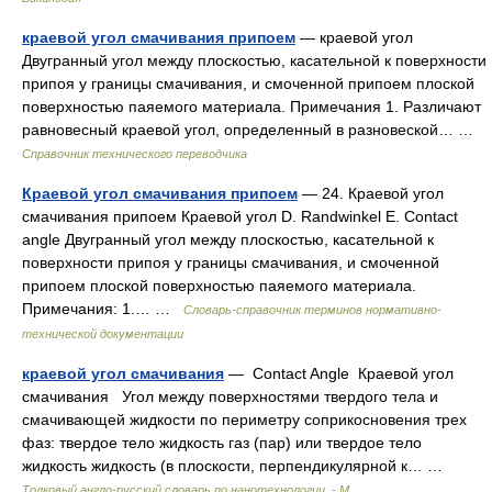
краевой угол смачивания припоем
— краевой угол
Двугранный угол между плоскостью, касательной к поверхности
припоя у границы смачивания, и смоченной припоем плоской
поверхностью паяемого материала. Примечания 1. Различают
равновесный краевой угол, определенный в разновеской… …
Справочник технического переводчика
Краевой угол смачивания припоем
— 24. Краевой угол
смачивания припоем Краевой угол D. Randwinkel E. Contact
angle Двугранный угол между плоскостью, касательной к
поверхности припоя у границы смачивания, и смоченной
припоем плоской поверхностью паяемого материала.
Примечания: 1.… …
Словарь-справочник терминов нормативно-
технической документации
краевой угол смачивания
— Contact Angle Краевой угол
смачивания Угол между поверхностями твердого тела и
смачивающей жидкости по периметру соприкосновения трех
фаз: твердое тело жидкость газ (пар) или твердое тело
жидкость жидкость (в плоскости, перпендикулярной к… …
Толковый англо-русский словарь по нанотехнологии. - М.